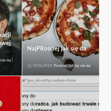
acji
owej
NajPRościej jak się da
 nie da
Prościej już się nie da
19.06.2019