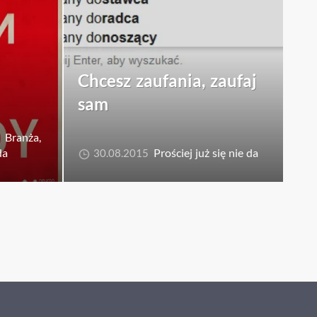
Chcesz zaufania, zaufaj
sam
Branża,
Prościej już się nie da
da
30.08.2015