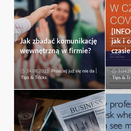
[INFO
Jak zbadać komunikację
jak i
wewnętrzną w firmie?
czasi
Prościej już się nie da
24.08.2021
3.04.
Tips & Tricks
Tips & Tr