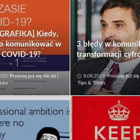
GRAFIKA] Kiedy,
 co komunikować w
3 błędy w komunik
e COVID-19?
transformacji cyfr
Prościej już się nie da
Prościej już się
2020
8.08.2019
icks
Tips & Tricks