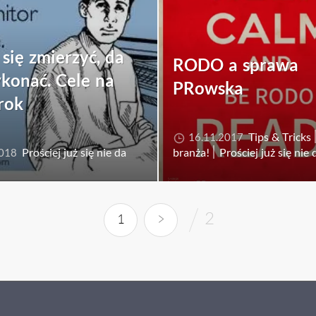
się zmierzyć, da
RODO a sprawa
ykonać. Cele na
PRowska
rok
Tips & Tricks
16.11.2017
Prościej już się nie da
branża!
Prościej już się nie 
2018
>
2
1