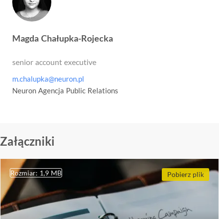
Magda Chałupka-Rojecka
senior account executive
m.chalupka@neuron.pl
Neuron Agencja Public Relations
Załączniki
Rozmiar: 1,9 MB
Pobierz plik