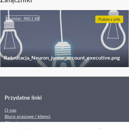
Rozmiar: 460,1 kB
Pobierz plik
Rekrutacja_Neuron_junior_account_executive.png
Przydatne linki
O nas
Biuro prasowe / klienci
Oferujemy
Blog