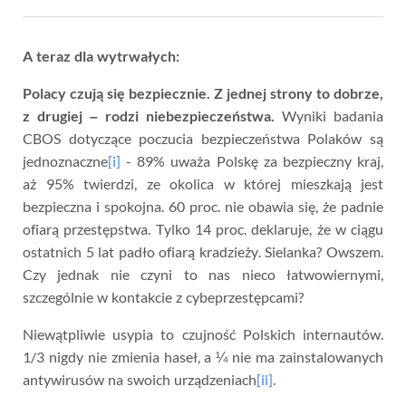
A teraz dla wytrwałych:
Polacy czują się bezpiecznie. Z jednej strony to dobrze,
z drugiej – rodzi niebezpieczeństwa.
Wyniki badania
CBOS dotyczące poczucia bezpieczeństwa Polaków są
jednoznaczne
[i]
- 89% uważa Polskę za bezpieczny kraj,
aż 95% twierdzi, ze okolica w której mieszkają jest
bezpieczna i spokojna. 60 proc. nie obawia się, że padnie
ofiarą przestępstwa. Tylko 14 proc. deklaruje, że w ciągu
ostatnich 5 lat padło ofiarą kradzieży. Sielanka? Owszem.
Czy jednak nie czyni to nas nieco łatwowiernymi,
szczególnie w kontakcie z cybeprzestępcami?
Niewątpliwie usypia to czujność Polskich internautów.
1/3 nigdy nie zmienia haseł, a ¼ nie ma zainstalowanych
antywirusów na swoich urządzeniach
[ii]
.