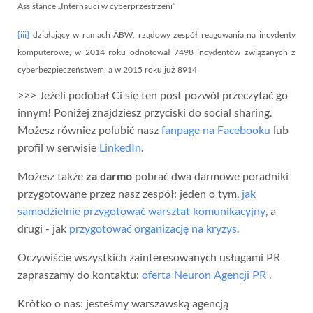
Assistance „Internauci w cyberprzestrzeni”
[iii]
działający w ramach ABW, rządowy zespół reagowania na incydenty
komputerowe, w 2014 roku odnotował 7498 incydentów związanych z
cyberbezpieczeństwem, a w 2015 roku już 8914
>>> Jeżeli podobał Ci się ten post pozwól przeczytać go
innym! Poniżej znajdziesz przyciski do social sharing.
Możesz równiez polubić nasz
fanpage na Facebooku
lub
profil w serwisie
LinkedIn
.
Możesz także
za darmo
pobrać dwa darmowe poradniki
przygotowane przez nasz zespół: jeden o tym,
jak
samodzielnie przygotować warsztat komunikacyjny
, a
drugi - jak
przygotować organizację na kryzys
.
Oczywiście wszystkich zainteresowanych usługami PR
zapraszamy do kontaktu:
oferta Neuron Agencji PR
.
Krótko o nas: jesteśmy warszawską agencją