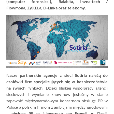
(computer forensics!), Balabita, Invea-tech /
Flowmona, ZyXELa, D-Linka oraz telekomy.
Nasze partnerskie agencje z sieci Sotiria należą do
czołówki firm specjalizujących się w bezpieczeństwie
na swoich rynkach.
Dzięki bliskiej współpracy agencji
sieciowych i wymianie know-how jesteśmy w stanie
zapewnić międzynarodowym koncernom obsługę PR w
Polsce a polskim firmom z ambicjami międzynarodowymi
–
obsługę PR w Niemczech, we Francji, w Danii,